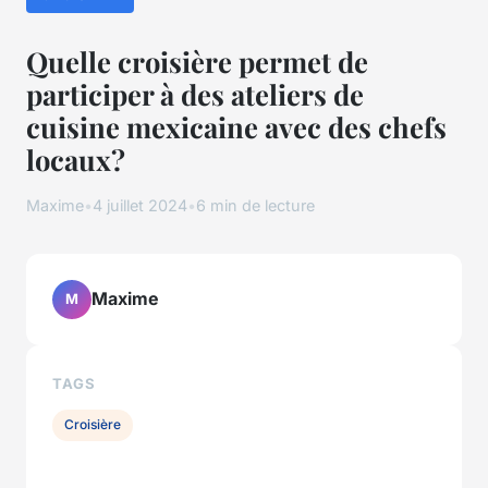
Quelle croisière permet de
participer à des ateliers de
cuisine mexicaine avec des chefs
locaux?
Maxime
•
4 juillet 2024
•
6 min de lecture
Maxime
M
TAGS
Croisière