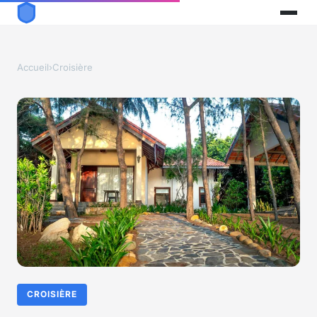
Accueil
›
Croisière
CROISIÈRE