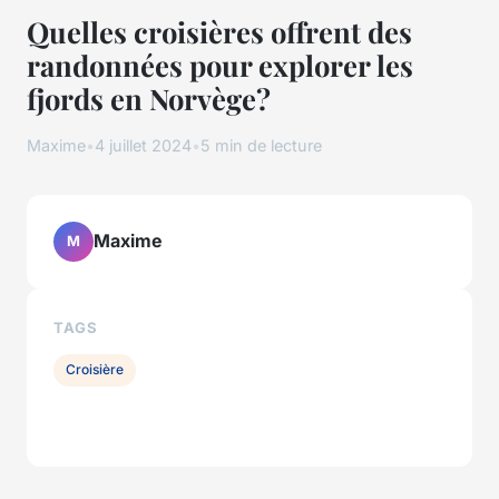
Quelles croisières offrent des
randonnées pour explorer les
fjords en Norvège?
Maxime
•
4 juillet 2024
•
5 min de lecture
Maxime
M
TAGS
Croisière