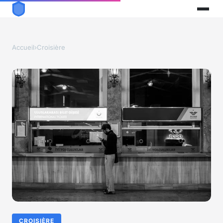
Accueil
›
Croisière
CROISIÈRE