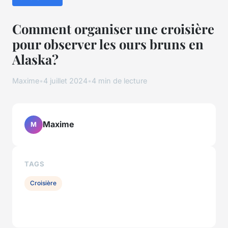
Comment organiser une croisière
pour observer les ours bruns en
Alaska?
Maxime
•
4 juillet 2024
•
4 min de lecture
Maxime
M
TAGS
Croisière