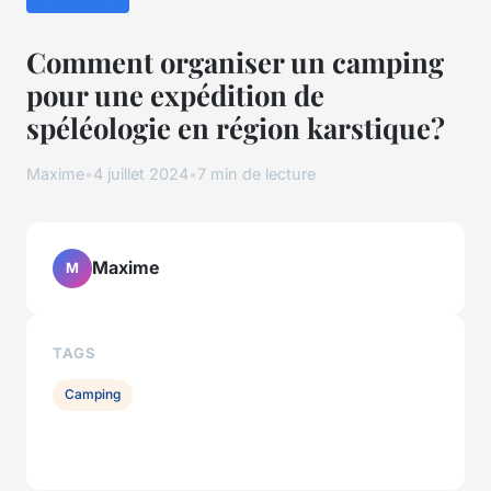
Comment organiser un camping
pour une expédition de
spéléologie en région karstique?
Maxime
•
4 juillet 2024
•
7 min de lecture
Maxime
M
TAGS
Camping