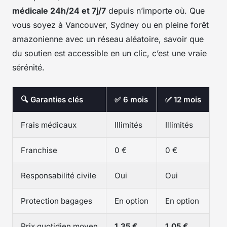
médicale 24h/24 et 7j/7
depuis n’importe où. Que
vous soyez à Vancouver, Sydney ou en pleine forêt
amazonienne avec un réseau aléatoire, savoir que
du soutien est accessible en un clic, c’est une vraie
sérénité.
🔍 Garanties clés
✅ 6 mois
✅ 12 mois
Frais médicaux
Illimités
Illimités
Franchise
0 €
0 €
Responsabilité civile
Oui
Oui
Protection bagages
En option
En option
Prix quotidien moyen
1,35 €
1,05 €